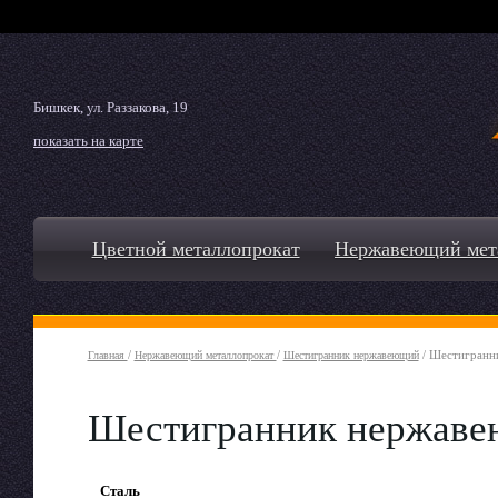
Бишкек, ул. Раззакова, 19
показать на карте
Цветной металлопрокат
Нержавеющий мет
/
/
/ Шестигранн
Главная
Нержавеющий металлопрокат
Шестигранник нержавеющий
Шестигранник нержаве
Сталь