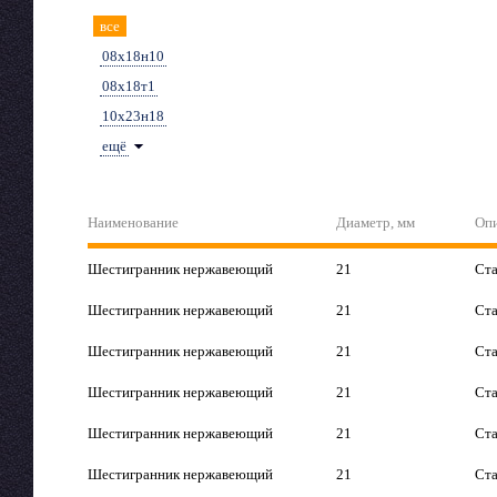
все
08х18н10
08х18т1
10х23н18
ещё
Наименование
Диаметр, мм
Оп
Шестигранник нержавеющий
21
Ста
Шестигранник нержавеющий
21
Ста
Шестигранник нержавеющий
21
Ста
Шестигранник нержавеющий
21
Ста
Шестигранник нержавеющий
21
Ста
Шестигранник нержавеющий
21
Ста