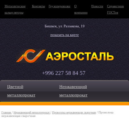
Металлические
Контакты
Грузоперевозки
О
Новости
Справочник
калькуляторы
компании
ГОСТов
Бишкек, ул. Раззакова, 19
показать на карте
+996 227 58 84 57
Цветной
Нержавеющий
металлопрокат
металлопрокат
/
/
/ Проволока
Главная
Нержавеющий металлопрокат
Проволока нержавеющая сварочная
нержавеющая сварочная