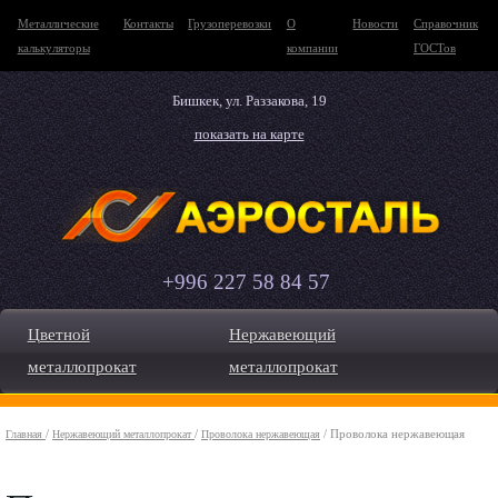
Металлические
Контакты
Грузоперевозки
О
Новости
Справочник
калькуляторы
компании
ГОСТов
Бишкек, ул. Раззакова, 19
показать на карте
+996 227 58 84 57
Цветной
Нержавеющий
металлопрокат
металлопрокат
/
/
/ Проволока нержавеющая
Главная
Нержавеющий металлопрокат
Проволока нержавеющая