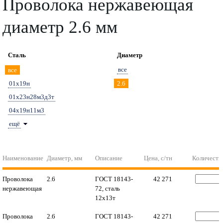
Проволока нержавеющая
диаметр 2.6 мм
Сталь
Диаметр
все
все
01х19н
2.6
01х23н28м3д3т
04х19н11м3
ещё
Наименование
Диаметр, мм
Описание
Цена, с/тн
Количеств
Проволока
2.6
ГОСТ 18143-
42 271
нержавеющая
72, сталь
12х13т
Проволока
2.6
ГОСТ 18143-
42 271