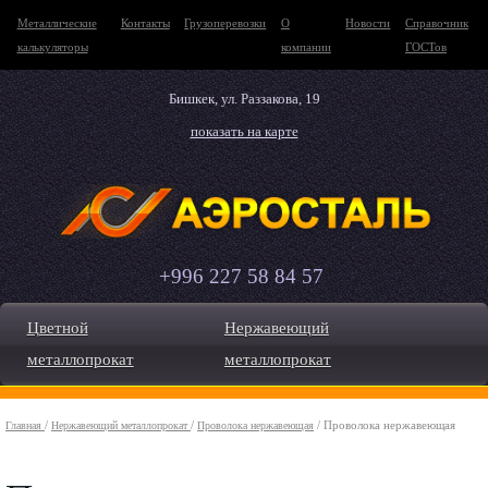
Металлические
Контакты
Грузоперевозки
О
Новости
Справочник
калькуляторы
компании
ГОСТов
Бишкек, ул. Раззакова, 19
показать на карте
+996 227 58 84 57
Цветной
Нержавеющий
металлопрокат
металлопрокат
/
/
/ Проволока нержавеющая
Главная
Нержавеющий металлопрокат
Проволока нержавеющая